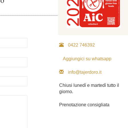
mo
Via Roma, 161, Fossalta
Maggiore di Chiarano (TV)
0422 746392
Aggiungici su whatsapp
info@tajerdoro.it
Chiusi lunedì e martedì tutto il
giorno.
Prenotazione consigliata