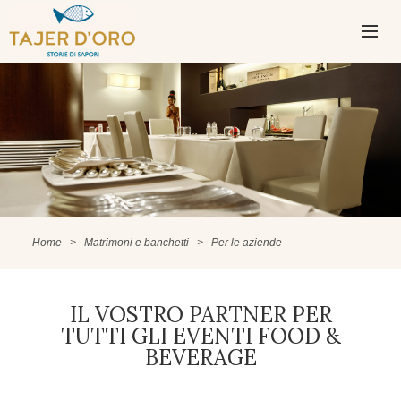
PASSA
AL
CONTENUTO
MENU
PRINCIPAL
Home
>
Matrimoni e banchetti
>
Per le aziende
IL VOSTRO PARTNER PER
TUTTI GLI EVENTI FOOD &
BEVERAGE