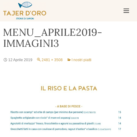
PASSA
AL
CONTENUTO
MENU
MENU_APRILE2019-
PRINCIPAL
IMMAGINI3
12 Aprile 2019
2481 × 3508
I nostri piatti