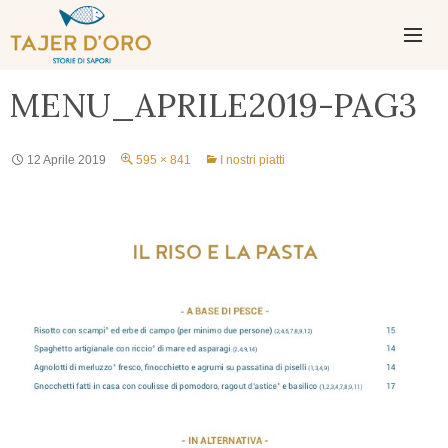
PASSA
AL
CONTENUTO
MENU
MENU_APRILE2019-PAG3
PRINCIPAL
12 Aprile 2019
595 × 841
I nostri piatti