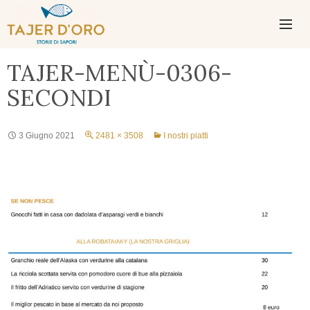
PASSA
AL
CONTENUTO
MENU
TAJER-MENÙ-0306-
PRINCIPAL
SECONDI
3 Giugno 2021
2481 × 3508
I nostri piatti