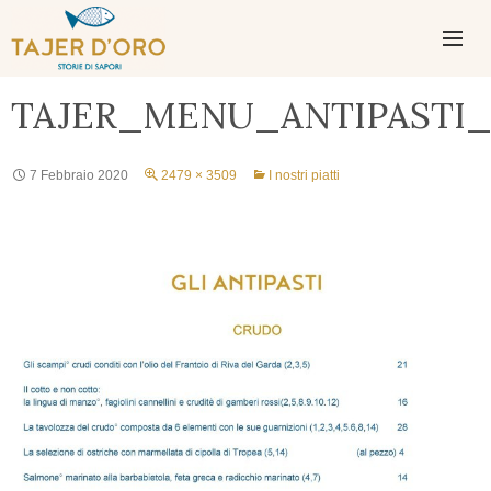
PASSA
AL
CONTENUTO
MENU
TAJER_MENU_ANTIPASTI_
PRINCIPAL
7 Febbraio 2020
2479 × 3509
I nostri piatti