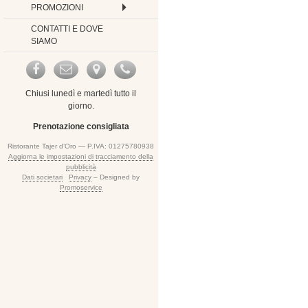
PROMOZIONI
CONTATTI E DOVE
SIAMO
Chiusi lunedì e martedì tutto il
giorno.
Prenotazione consigliata
Ristorante Tajer d’Oro — P.IVA: 01275780938
Aggiorna le impostazioni di tracciamento della
pubblicità
Dati societari
Privacy
– Designed by
Promoservice