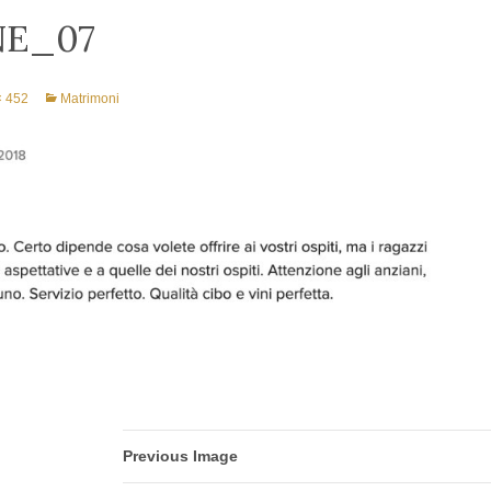
NE_07
× 452
Matrimoni
Previous Image