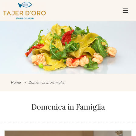
PASSA
AL
CONTENUTO
MENU
PRINCIPAL
Home
>
Domenica in Famiglia
Domenica in Famiglia